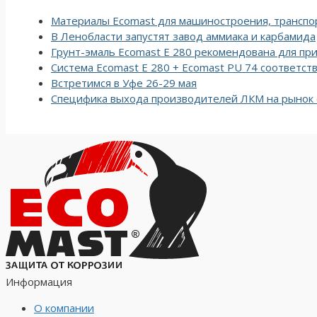
Материалы Ecomast для машиностроения, транспор
В Ленобласти запустят завод аммиака и карбамида
Грунт-эмаль Ecomast E 280 рекомендована для п
Система Ecomast E 280 + Ecomast PU 74 соответст
Встретимся в Уфе 26-29 мая
Специфика выхода производителей ЛКМ на рынок 
Информация
О компании