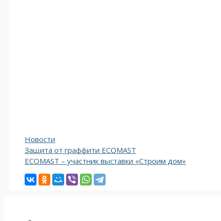
Рубрики
Новости
Навигация
Защита от граффити ECOMAST
записи
ECOMAST – участник выставки «Строим дом»