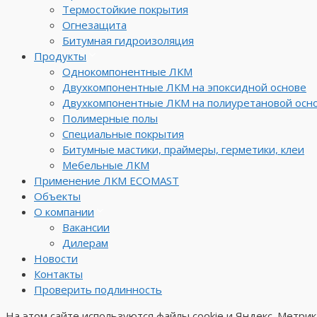
Термостойкие покрытия
Огнезащита
Битумная гидроизоляция
Продукты
Однокомпонентные ЛКМ
Двухкомпонентные ЛКМ на эпоксидной основе
Двухкомпонентные ЛКМ на полиуретановой осн
Полимерные полы
Специальные покрытия
Битумные мастики, праймеры, герметики, клеи
Мебельные ЛКМ
Применение ЛКМ ECOMAST
Объекты
О компании
Вакансии
Дилерам
Новости
Контакты
Проверить подлинность
На этом сайте используются файлы cookie и Яндекс. Метри