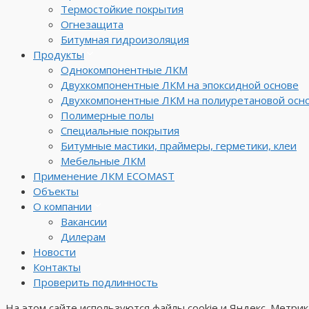
Термостойкие покрытия
Огнезащита
Битумная гидроизоляция
Продукты
Однокомпонентные ЛКМ
Двухкомпонентные ЛКМ на эпоксидной основе
Двухкомпонентные ЛКМ на полиуретановой осн
Полимерные полы
Специальные покрытия
Битумные мастики, праймеры, герметики, клеи
Мебельные ЛКМ
Применение ЛКМ ECOMAST
Объекты
О компании
Вакансии
Дилерам
Новости
Контакты
Проверить подлинность
На этом сайте используются файлы cookie и Яндекс. Метри