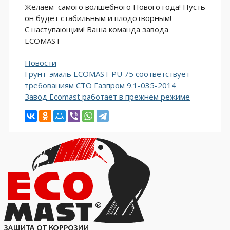
Желаем самого волшебного Нового года! Пусть
он будет стабильным и плодотворным!
С наступающим! Ваша команда завода
ECOMAST
Рубрики
Новости
Навигация
Грунт-эмаль ECOMAST PU 75 соответствует
записи
требованиям СТО Газпром 9.1-035-2014
Завод Ecomast работает в прежнем режиме