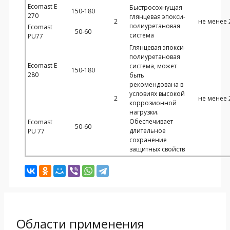
Ecomast E
Быстросохнущая
150-180
270
глянцевая эпокси-
2
не менее 
полиуретановая
Ecomast
50-60
система
PU77
Глянцевая эпокси-
полиуретановая
Ecomast E
система, может
150-180
280
быть
рекомендована в
условиях высокой
2
не менее 
коррозионной
нагрузки.
Обеспечивает
Ecomast
50-60
длительное
PU 77
сохранение
защитных свойств
Области применения