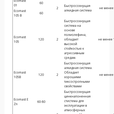
Ecomast
60
01
Быстросохнущая
2
не менее 
алкидная система
Ecomast
60
105 В
Быстросохнущая
система на
основе
полиолефина,
Ecomast
120
2
обладает
не менее 
105
высокой
стойкостью к
агрессивным
средам.
Быстросохнущая
алкидная система.
Ecomast
Обладает
120
2
не менее 
105B
хорошими
тиксостропными
свойствами
Быстросохнущая
цинкнапоненная
Ecomast E
стистема для
60-80
Zn
эксплуатации в
атмосферных