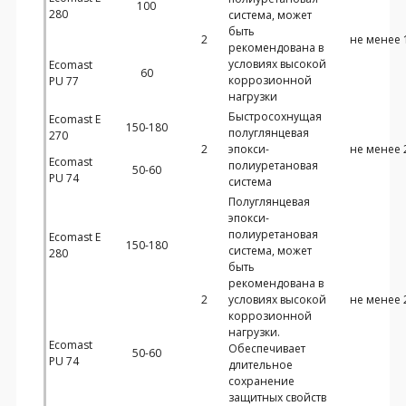
100
280
система, может
быть
2
не менее 
рекомендована в
условиях высокой
Ecomast
60
коррозионной
PU 77
нагрузки
Быстросохнущая
Ecomast E
150-180
полуглянцевая
270
2
эпокси-
не менее 
Ecomast
полиуретановая
50-60
PU 74
система
Полуглянцевая
эпокси-
полиуретановая
Ecomast E
150-180
система, может
280
быть
рекомендована в
2
условиях высокой
не менее 
коррозионной
нагрузки.
Ecomast
Обеспечивает
50-60
PU 74
длительное
сохранение
защитных свойств