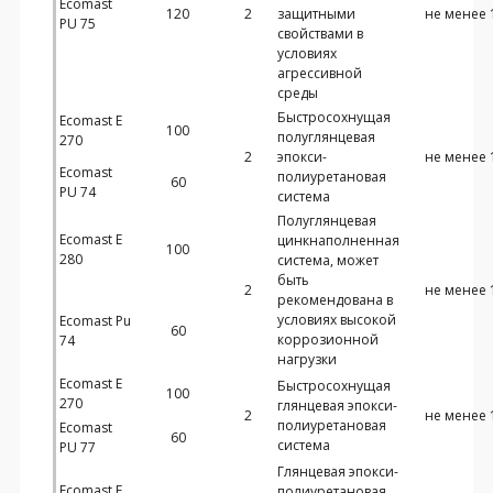
Ecomast
120
2
защитными
не менее 
PU 75
свойствами в
условиях
агрессивной
среды
Быстросохнущая
Ecomast E
100
полуглянцевая
270
2
эпокси-
не менее 
Ecomast
полиуретановая
60
PU 74
система
Полуглянцевая
Ecomast E
цинкнаполненная
100
280
система, может
быть
2
не менее 
рекомендована в
условиях высокой
Ecomast Pu
60
коррозионной
74
нагрузки
Ecomast E
Быстросохнущая
100
270
глянцевая эпокси-
2
не менее 
полиуретановая
Ecomast
60
система
PU 77
Глянцевая эпокси-
Ecomast E
полиуретановая